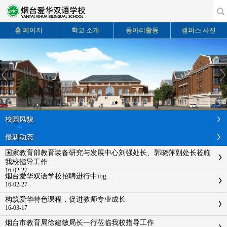
홈 페이지
학교 소개
동아리활동
캠퍼스 사진
校园风貌
最新动态
国家教育部教育装备研究与发展中心刘强处长、郭晓萍副处长莅临
我校指导工作
16-02-27
烟台爱华双语学校招聘进行中ing…
16-02-27
构筑爱华特色课程，促进教师专业成长
16-03-17
烟台市教育局徐建敏局长一行莅临我校指导工作