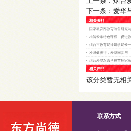
上一条：
烟台
下一条：
爱华
相关资料
国家教育部教育装备研究
构筑爱华特色课程，促进
烟台市教育局徐建敏局长
沙滩健步行，爱华同参与
烟台爱华双语学校首届家
相关产品
该分类暂无相
联系方式