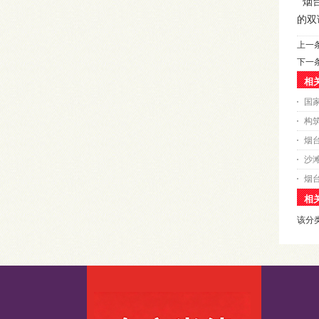
烟
的双
上一
下一
相
国
构
烟
沙
烟
相
该分