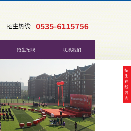
招生招聘
联系我们
招
生
在
线
咨
询