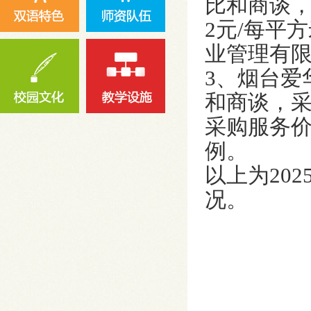
比和商谈
2元/每平
业管理有
3、烟台爱
和商谈，
采购服务价
例。
以上为20
况。