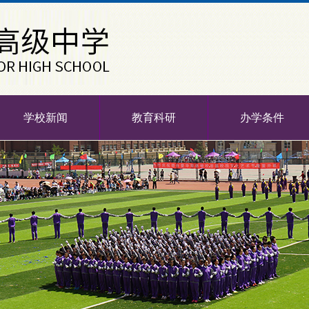
学校新闻
教育科研
办学条件