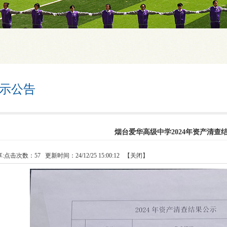
示公告
烟台爱华高级中学2024年资产清查
:
点击次数：
57
更新时间：24/12/25 15:00:12 【
关闭
】