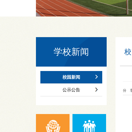
学校新闻
校
校园新闻
公示公告
分 享