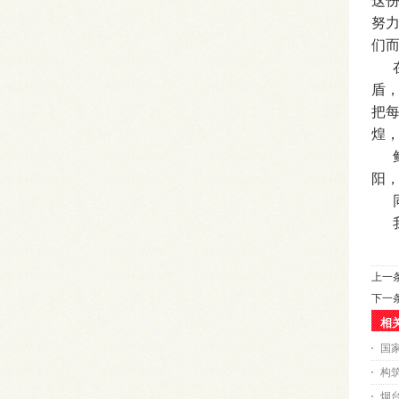
这
努
们
盾
把
煌
阳
同
上一
下一
相
国
构
烟