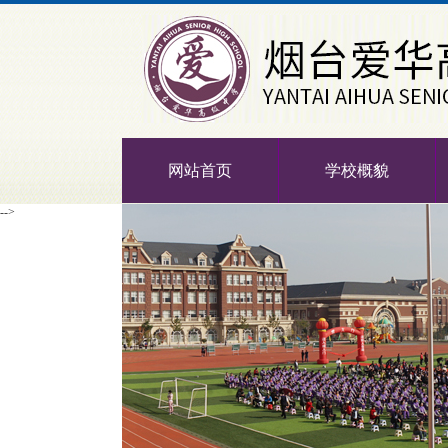
网站首页
学校概貌
-->