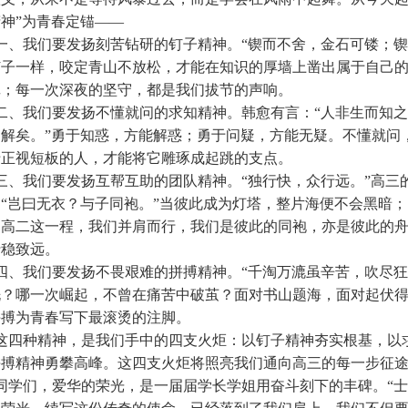
神”为青春定锚——
一、我们要发扬刻苦钻研的钉子精神。“锲而不舍，金石可镂；锲
钉子一样，咬定青山不放松，才能在知识的厚墙上凿出属于自己
记；每一次深夜的坚守，都是我们拔节的声响。
二、我们要发扬不懂就问的求知精神。韩愈有言：“人非生而知
不解矣。”勇于知惑，方能解惑；勇于问疑，方能无疑。不懂就问
于正视短板的人，才能将它雕琢成起跳的支点。
三、我们要发扬互帮互助的团队精神。“独行快，众行远。”高三
。“岂曰无衣？与子同袍。”当彼此成为灯塔，整片海便不会黑暗
。高二这一程，我们并肩而行，我们是彼此的同袍，亦是彼此的
行稳致远。
四、我们要发扬不畏艰难的拼搏精神。“千淘万漉虽辛苦，吹尽狂
洗？哪一次崛起，不曾在痛苦中破茧？面对书山题海，面对起伏
拼搏为青春写下最滚烫的注脚。
这四种精神，是我们手中的四支火炬：以钉子精神夯实根基，以
拼搏精神勇攀高峰。这四支火炬将照亮我们通向高三的每一步征
同学们，爱华的荣光，是一届届学长学姐用奋斗刻下的丰碑。“士