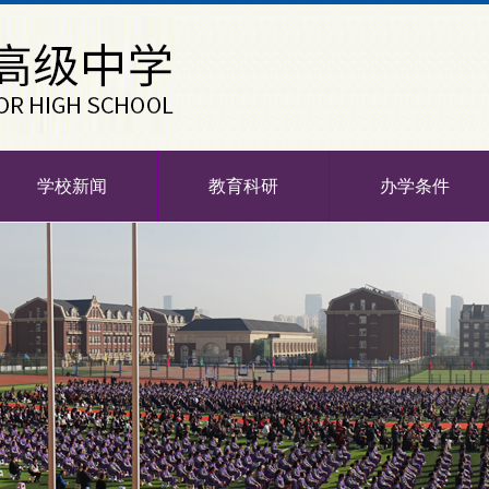
学校新闻
教育科研
办学条件