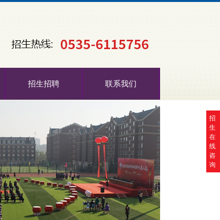
招生招聘
联系我们
招
生
在
线
咨
询