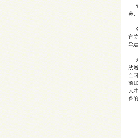
郭
养
各
市
导
爱
线增
全
前
人
备