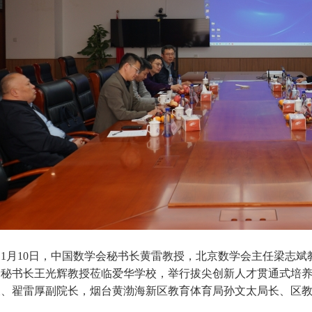
1月10日，中国数学会秘书长黄雷教授，北京数学会主任梁志斌
会秘书长王光辉教授莅临爱华学校，举行拔尖创新人才贯通式培
长、翟雷厚副院长，烟台黄渤海新区教育体育局孙文太局长、区