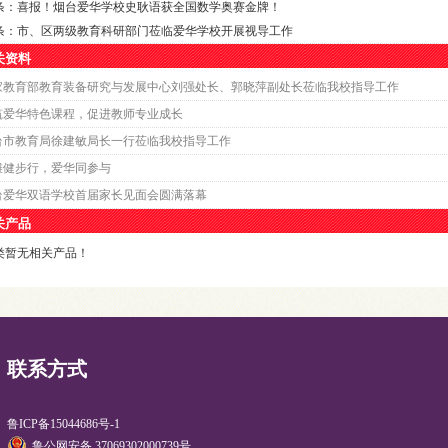
条：
喜报！烟台爱华学校史耿语获全国数学奥赛金牌！
条：
市、区两级教育科研部门莅临爱华学校开展视导工作
关资料
家教育部教育装备研究与发展中心刘强处长、郭晓萍副处长莅临我校指导工作
筑爱华特色课程，促进教师专业成长
台市教育局徐建敏局长一行莅临我校指导工作
滩健步行，爱华同参与
台爱华双语学校首届家长见面会圆满落幕
关产品
类暂无相关产品！
联系方式
鲁ICP备15044686号-1
鲁公网安备 37069302000739号