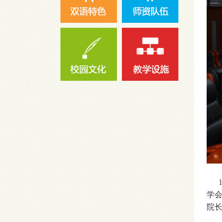
1
学
院