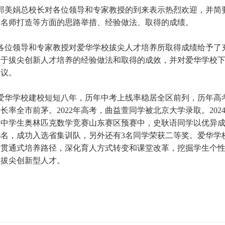
美娟总校长对各位领导和专家教授的到来表示热烈欢迎，并简要
、名师打造等方面的思路举措、经验做法、取得的成绩。
位领导和专家教授对爱华学校拔尖人才培养所取得成绩给予了充
关于拔尖创新人才培养的经验做法和取得的成效，并对爱华学校
建议。
华学校建校短短八年，历年中考上线率稳居全区前列，历年高考
长率全市前茅。2022年高考，曲益萱同学被北京大学录取。202
国中学生奥林匹克数学竞赛山东赛区预赛中，史耿语同学以优异
16名，成功入选省集训队，另外还有3名同学荣获二等奖。爱华
才贯通式培养路径，深化育人方式转变和课堂改革，挖掘学生个
的拔尖创新型人才。