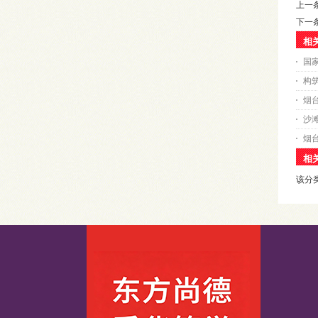
上一
下一
相
国
构
烟
沙
烟
相
该分