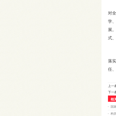
烟
对
学
展
式
烟
落
任
上一
下一
相
国
构