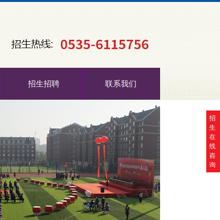
招生招聘
联系我们
招
生
在
线
咨
询