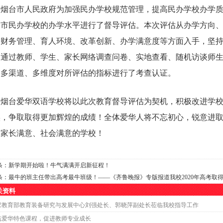
台市人民政府为加强民办学校规范管理，提高民办学校办学质
全市民办学校的办学水平进行了督导评估。本次评估从办学方向
、财务管理、育人环境、改革创新、办学满意度等方面入手，坚
。通过教师、学生、家长网络调查问卷、实地查看、随机访谈师
、多渠道、多维度对所评估的指标进行了考查认证。
台爱华双语学校将以此次教育督导评估为契机，积极改进学校
实，争取取得更加辉煌的成绩！全体爱华人将不忘初心，锐意进
、家长满意、社会满意的学校！
条：
新学期开始啦！牛气满满开启新征程！
条：
最牛的班主任带出高考最牛班级！——《齐鲁晚报》专版报道我校2020年高考取
关资料
家教育部教育装备研究与发展中心刘强处长、郭晓萍副处长莅临我校指导工作
筑爱华特色课程，促进教师专业成长