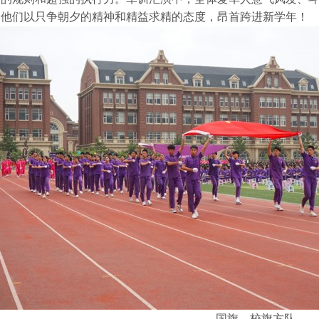
，他们以只争朝夕的精神和精益求精的态度，昂首跨进新学年！
国旗、校旗方队