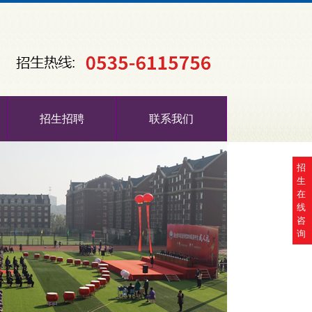
招生招聘
联系我们
招
生
在
线
咨
询