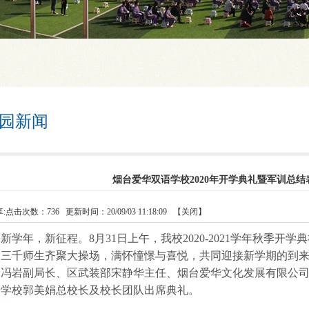
园新闻
烟台爱华双语学校2020年开学典礼暨军训总
:
点击次数：
736
更新时间：20/09/03 11:18:09 【
关闭
】
年，新征程。8月31日上午，我校2020-2021学年秋季开
近三千师生齐聚大操场，满怀憧憬与喜悦，共同迎接新学期的到
局冯岩副局长、区武装部宋静华主任、烟台爱华文化发展有限公
语学校郭美娟总校长及校长团队出席典礼。