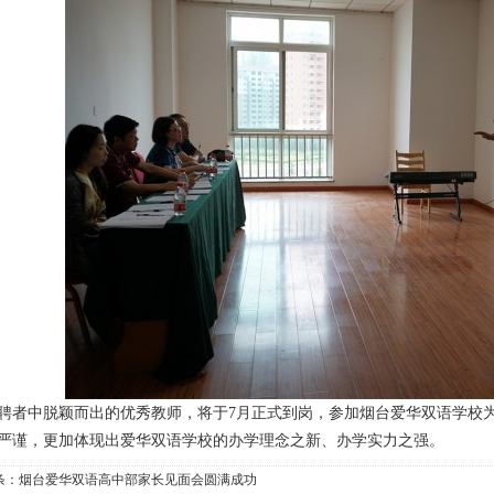
聘者中脱颖而出的优秀教师，将于7月正式到岗，参加烟台爱华双语学校
严谨，更加体现出爱华双语学校的办学理念之新、办学实力之强。
条：
烟台爱华双语高中部家长见面会圆满成功