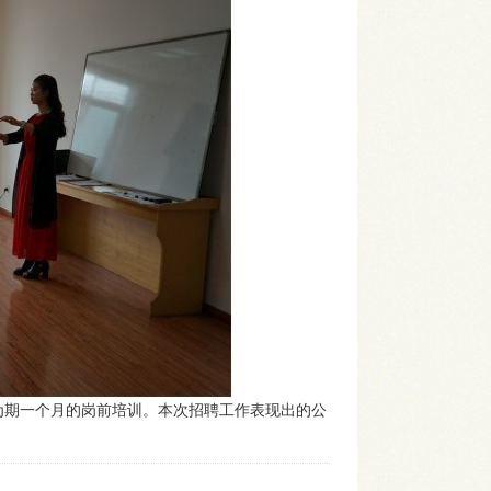
为期一个月的岗前培训。本次招聘工作表现出的公