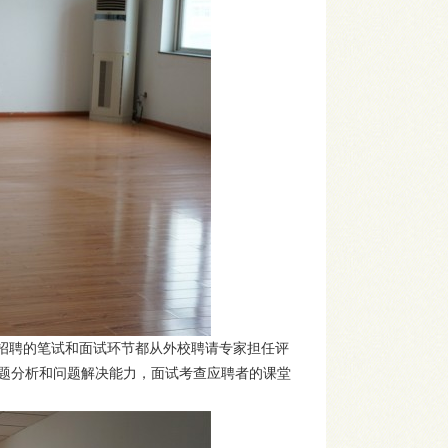
师招聘的笔试和面试环节都从外校聘请专家担任评
题分析和问题解决能力，面试考查应聘者的课堂