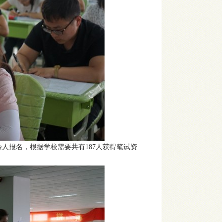
余人报名，根据学校需要共有187人获得笔试资