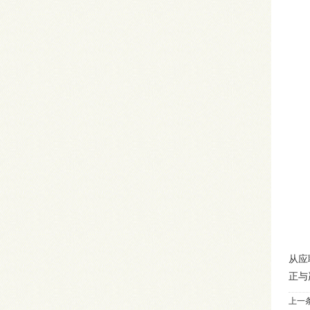
从应
正与
上一