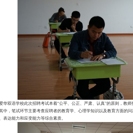
爱华双语学校此次招聘考试本着“公平、公正、严肃、认真”的原则，教
其中，笔试环节主要考查应聘者的教育学、心理学知识以及教育方面的问
、表达能力和应变能力等综合素质。