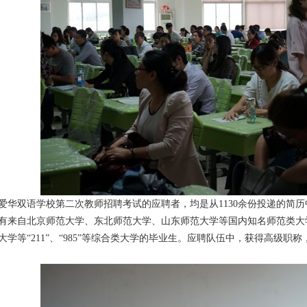
爱华双语学校第二次教师招聘考试的应聘者，均是从1130余份投递的简历
有来自北京师范大学、东北师范大学、山东师范大学等国内知名师范类大
大学等“211”、“985”等综合类大学的毕业生。应聘队伍中，获得高级