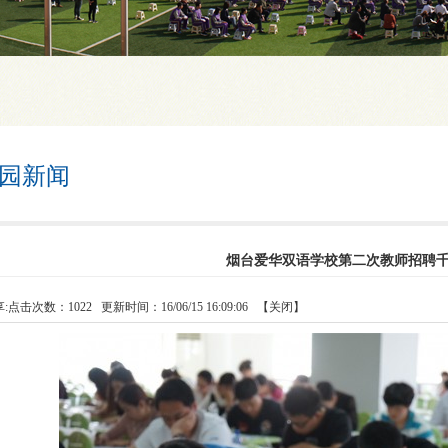
园新闻
烟台爱华双语学校第二次教师招聘
:
点击次数：
1022
更新时间：16/06/15 16:09:06 【
关闭
】