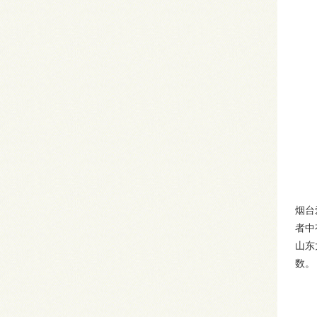
烟台
者中
山东
数。